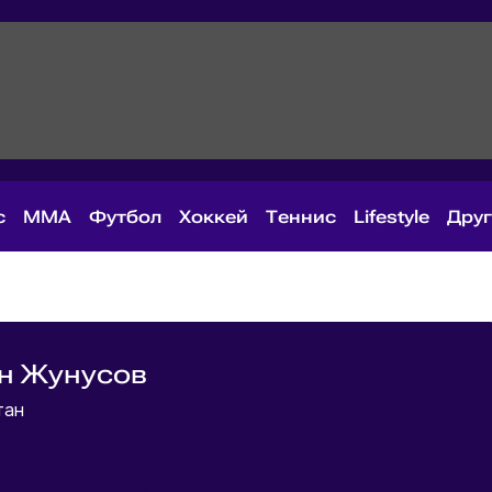
с
MMA
Футбол
Хоккей
Теннис
Lifestyle
Дру
н Жунусов
тан