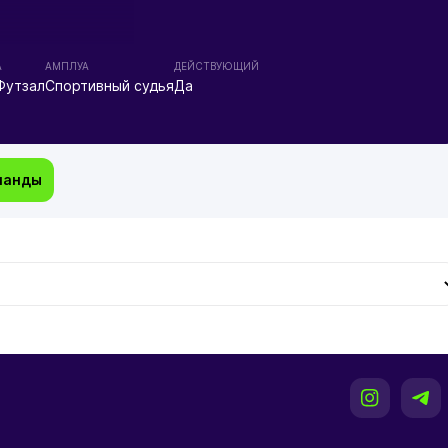
А
АМПЛУА
ДЕЙСТВУЮЩИЙ
Футзал
Спортивный судья
Да
манды