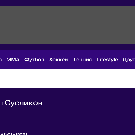
с
MMA
Футбол
Хоккей
Теннис
Lifestyle
Дру
л Сусликов
я
 отсутствует