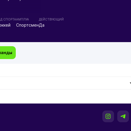
ИД СПОРТА
АМПЛУА
ДЕЙСТВУЮЩИЙ
оккей
Спортсмен
Да
манды