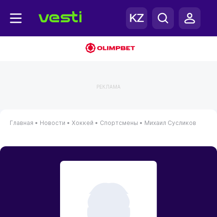
РЕКЛАМА
Главная
•
Новости
•
Хоккей
•
Спортсмены
•
Михаил Сусликов