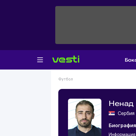
Бок
Футбол
Ненад 
Серби
Биографи
Информация