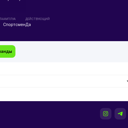
ТА
АМПЛУА
ДЕЙСТВУЮЩИЙ
Спортсмен
Да
манды