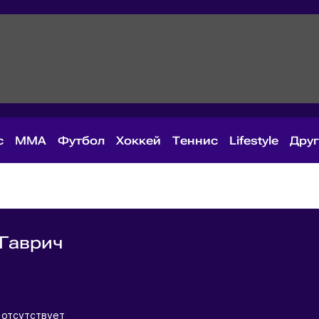
с
MMA
Футбол
Хоккей
Теннис
Lifestyle
Дру
Гаврич
я
я
 отсутствует