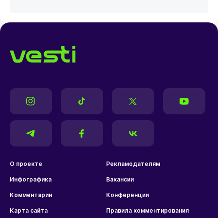
2009 - 10-й бомбардир турнира дублирующих составов
2010 - 2-й бомбардир Кубка Казахстана 2010 - 8-й
бомбардир 1 лиги Казахстана 2011 - 3-й бомбардир
Чемпионата Казахстана 2011 - Лучший бомбардир Кубка
Казахстана 2011 - Победитель в номинации «Открытие
сезона» 2011 - Вошел в список 33 лучших футболиста
Казахстана под № 2. 2011 - 5-е место в опросе
Sportinfo.kz за звание лучшего футболиста Казахстана
2011 - 6-е место в опросе газеты «Про-Спорт» за звание
лучшего футболиста Казахстана
О проекте
Рекламодателям
Инфографика
Вакансии
Комментарии
Конференции
Карта сайта
Правила комментирования