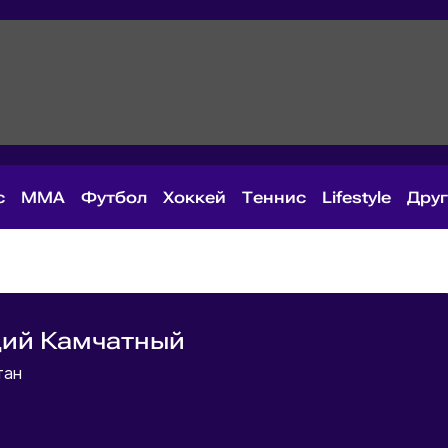
с
MMA
Футбол
Хоккей
Теннис
Lifestyle
Дру
дий Камчатный
тан