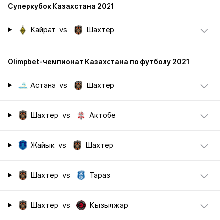
Суперкубок Казахстана 2021
Кайрат
vs
Шахтер
Olimpbet-чемпионат Казахстана по футболу 2021
Астана
vs
Шахтер
Шахтер
vs
Актобе
Жайык
vs
Шахтер
Шахтер
vs
Тараз
Шахтер
vs
Кызылжар