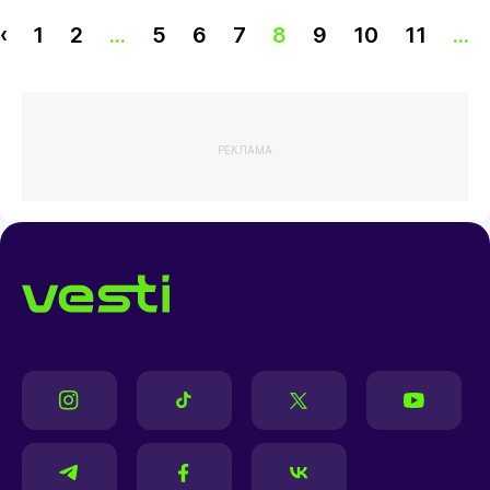
‹
1
2
...
5
6
7
8
9
10
11
...
РЕКЛАМА