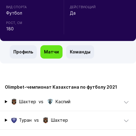
ВИД СПОРТА
ДЕЙСТВУЮЩИЙ
Футбол
Да
РОСТ, СМ
180
Профиль
Матчи
Команды
Olimpbet-чемпионат Казахстана по футболу 2021
Шахтер
vs
Каспий
Туран
vs
Шахтер