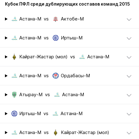
Кубок ПФЛ среди дублирующих составов команд 2015
Астана-М
vs
Актобе-М
Астана-М
vs
Иртыш-М
Кайрат-Жастар (мол)
vs
Астана-М
Астана-М
vs
Ордабасы-М
Атырау-М
vs
Астана-М
Иртыш-М
vs
Астана-М
Астана-М
vs
Кайрат-Жастар (мол)