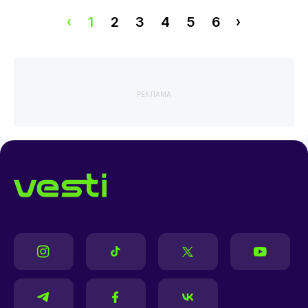
‹
1
2
3
4
5
6
›
РЕКЛАМА