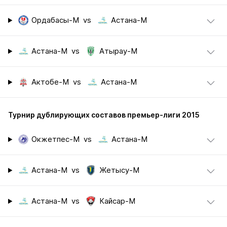
Ордабасы-М
vs
Астана-М
Астана-М
vs
Атырау-М
Актобе-М
vs
Астана-М
Турнир дублирующих составов премьер-лиги 2015
Окжетпес-М
vs
Астана-М
Астана-М
vs
Жетысу-М
Астана-М
vs
Кайсар-М