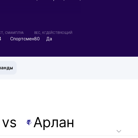
Т, СМ
АМПЛУА
ВЕС, КГ
ДЕЙСТВУЮЩИЙ
4
Спортсмен
80
Да
манды
vs
Арлан