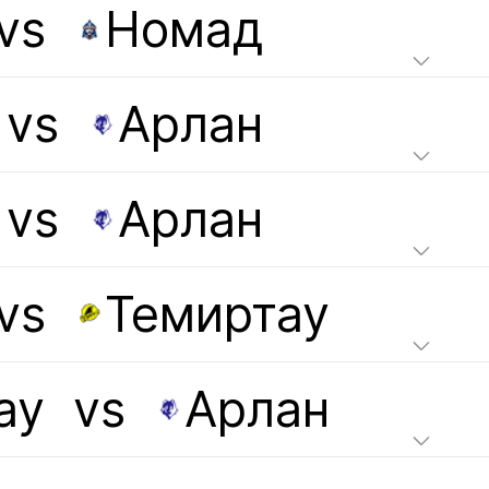
vs
Номад
vs
Арлан
vs
Арлан
vs
Темиртау
ау
vs
Арлан