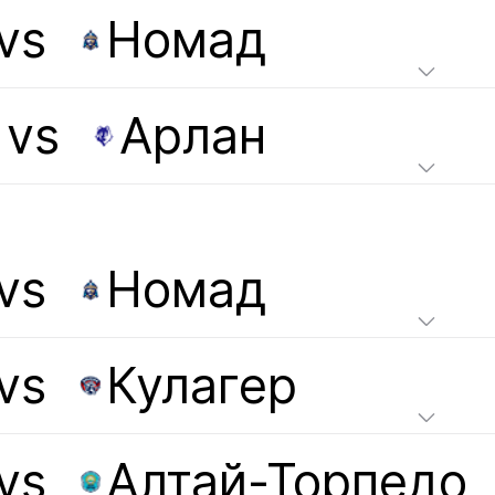
vs
Номад
vs
Арлан
vs
Номад
vs
Кулагер
vs
Алтай-Торпедо