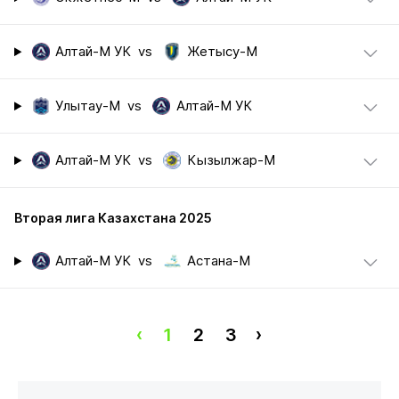
Алтай-М УК
vs
Жетысу-М
Улытау-М
vs
Алтай-М УК
Алтай-М УК
vs
Кызылжар-М
Вторая лига Казахстана 2025
Алтай-М УК
vs
Астана-М
‹
1
2
3
›