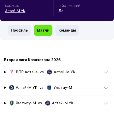
КОМАНДЫ
ДЕЙСТВУЮЩИЙ
Алтай-М УК
Да
Профиль
Матчи
Команды
Вторая лига Казахстана 2026
ВПР Астана
vs
Алтай-М УК
Алтай-М УК
vs
Улытау-М
Жетысу-М
vs
Алтай-М УК