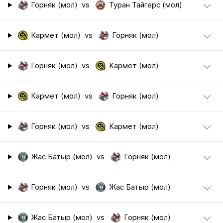
Горняк (мол)
vs
Туран Тайгерс (мол)
Кармет (мол)
vs
Горняк (мол)
Горняк (мол)
vs
Кармет (мол)
Кармет (мол)
vs
Горняк (мол)
Горняк (мол)
vs
Кармет (мол)
Жас Батыр (мол)
vs
Горняк (мол)
Горняк (мол)
vs
Жас Батыр (мол)
Жас Батыр (мол)
vs
Горняк (мол)