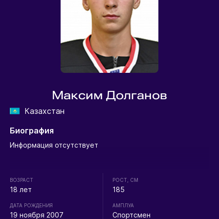
Максим Долганов
Казахстан
Биография
Информация отсутствует
ВОЗРАСТ
РОСТ, СМ
18 лет
185
ДАТА РОЖДЕНИЯ
АМПЛУА
19 ноября 2007
Спортсмен