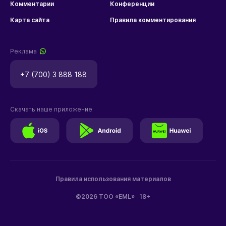
Комментарии
Конференции
Карта сайта
Правила комментирования
Реклама
+7 (700) 3 888 188
Скачать наше приложение
Правила использования материалов
©2026 ТОО «EML»
18+