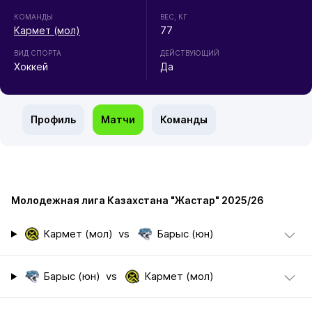
КОМАНДЫ
ВЕС, КГ
Кармет (мол)
77
ВИД СПОРТА
ДЕЙСТВУЮЩИЙ
Хоккей
Да
Профиль
Матчи
Команды
Молодежная лига Казахстана "Жастар" 2025/26
Кармет (мол)
vs
Барыс (юн)
Барыс (юн)
vs
Кармет (мол)