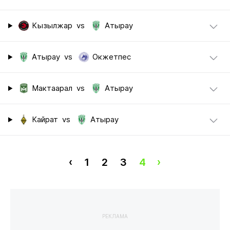
Кызылжар
vs
Атырау
Атырау
vs
Окжетпес
Мактаарал
vs
Атырау
Кайрат
vs
Атырау
‹
1
2
3
4
›
РЕКЛАМА