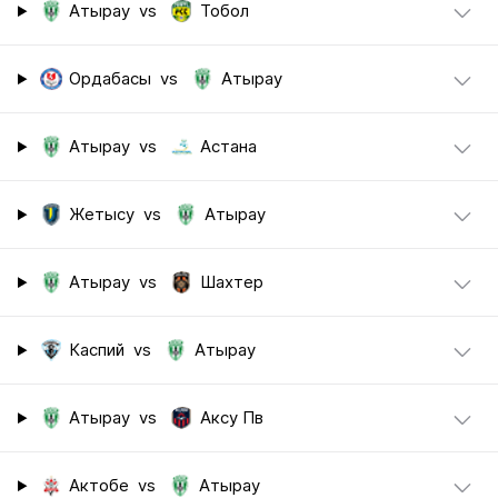
Атырау
vs
Тобол
Ордабасы
vs
Атырау
Атырау
vs
Астана
Жетысу
vs
Атырау
Атырау
vs
Шахтер
Каспий
vs
Атырау
Атырау
vs
Аксу Пв
Актобе
vs
Атырау