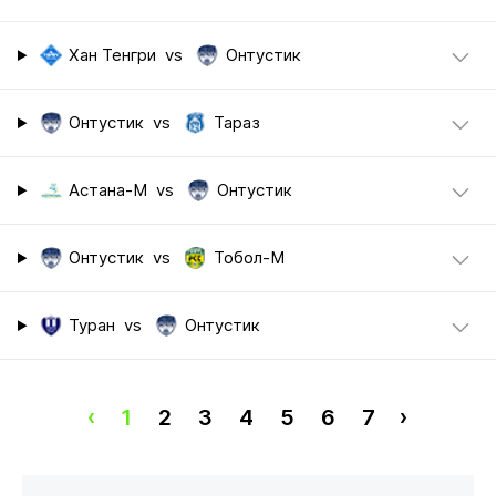
Хан Тенгри
vs
Онтустик
Онтустик
vs
Тараз
Астана-М
vs
Онтустик
Онтустик
vs
Тобол-М
Туран
vs
Онтустик
‹
1
2
3
4
5
6
7
›