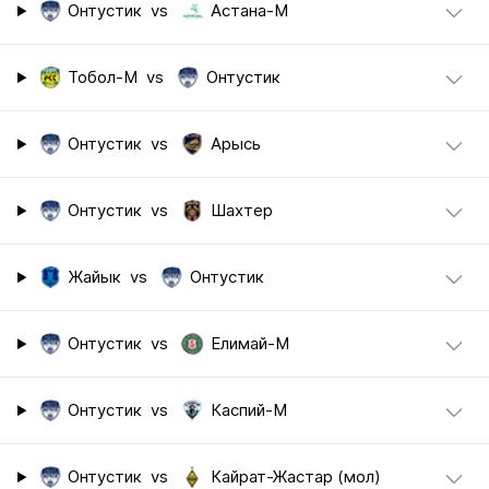
Онтустик
vs
Астана-М
Тобол-М
vs
Онтустик
Онтустик
vs
Арысь
Онтустик
vs
Шахтер
Жайык
vs
Онтустик
Онтустик
vs
Елимай-М
Онтустик
vs
Каспий-М
Онтустик
vs
Кайрат-Жастар (мол)