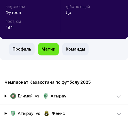
ВИД СПОРТА
ДЕЙСТВУЮЩИЙ
Футбол
Да
РОСТ, СМ
184
Профиль
Матчи
Команды
Чемпионат Казахстана по футболу 2025
Елимай
vs
Атырау
Атырау
vs
Женис