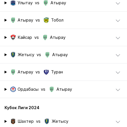
Улытау
vs
Атырау
Атырау
vs
Тобол
Кайсар
vs
Атырау
Жетысу
vs
Атырау
Атырау
vs
Туран
Ордабасы
vs
Атырау
Кубок Лиги 2024
Шахтер
vs
Жетысу