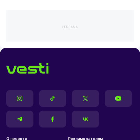
РЕКЛАМА
О проекте
Рекламодателям