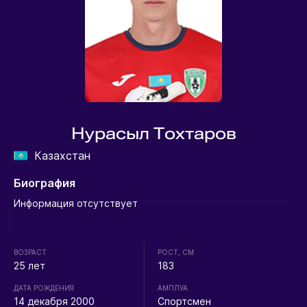
Нурасыл Тохтаров
Казахстан
Биография
Информация отсутствует
ВОЗРАСТ
РОСТ, СМ
25 лет
183
ДАТА РОЖДЕНИЯ
АМПЛУА
14 декабря 2000
Спортсмен