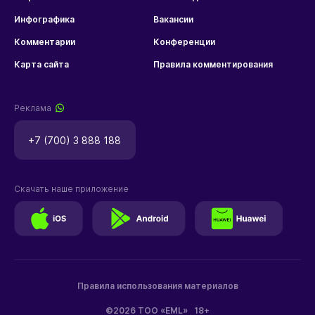
Инфографика
Вакансии
Комментарии
Конференции
Карта сайта
Правила комментирования
Реклама
+7 (700) 3 888 188
Скачать наше приложение
Правила использования материалов
©2026 ТОО «EML»
18+