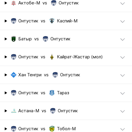
Актобе-М
vs
Онтустик
Онтустик
vs
Каспий-М
Батыр
vs
Онтустик
Онтустик
vs
Кайрат-Жастар (мол)
Хан Тенгри
vs
Онтустик
Онтустик
vs
Тараз
Астана-М
vs
Онтустик
Онтустик
vs
Тобол-М