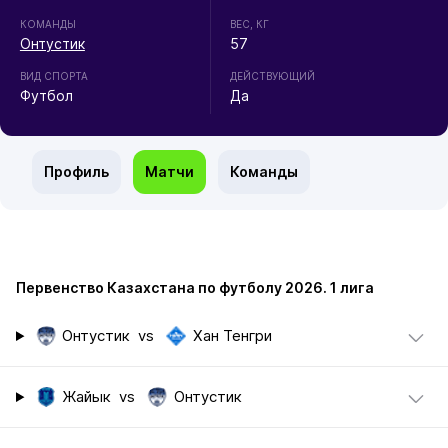
КОМАНДЫ
ВЕС, КГ
Онтустик
57
ВИД СПОРТА
ДЕЙСТВУЮЩИЙ
Футбол
Да
Профиль
Матчи
Команды
Первенство Казахстана по футболу 2026. 1 лига
Онтустик
vs
Хан Тенгри
Жайык
vs
Онтустик