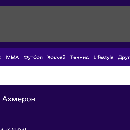
с
MMA
Футбол
Хоккей
Теннис
Lifestyle
Дру
н Ахмеров
я
 отсутствует