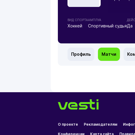
ВИД СПОРТА
АМПЛУА
ДЕЙ
Хоккей
Спортивный судья
Да
Профиль
Матчи
Ко
О проекте
Рекламодателям
Инфог
Конференции
Карта сайта
Правила