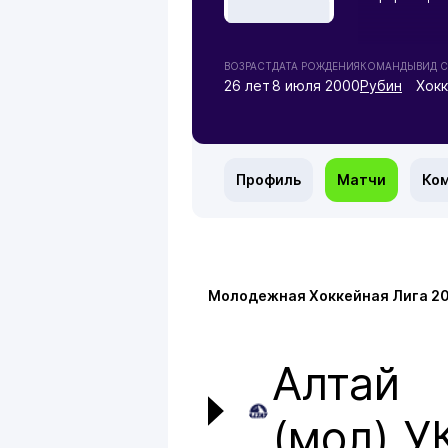
ВОЗРАСТ
ДАТА РОЖДЕНИЯ
КОМАНДЫ
ВИД 
26 лет
8 июля 2000
Рубин
Хок
Профиль
Матчи
Ко
Молодежная Хоккейная Лига 2
Алтай
(мол) У