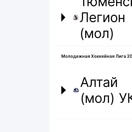
Тюменс
Легион
(мол)
Молодежная Хоккейная Лига 20
Алтай
(мол) У