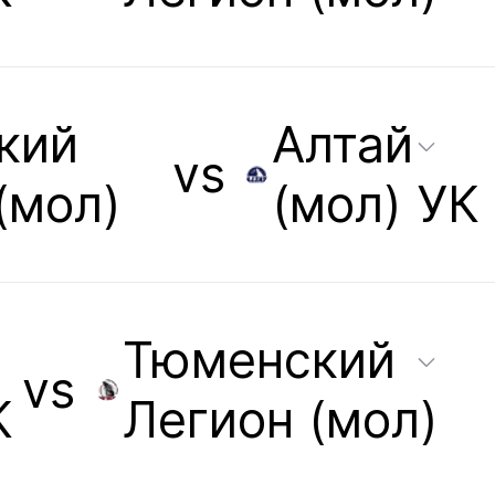
кий
Алтай
vs
(мол)
(мол) УК
Тюменский
vs
К
Легион (мол)