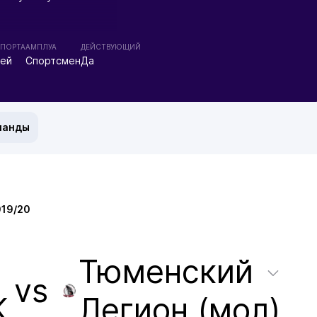
СПОРТА
АМПЛУА
ДЕЙСТВУЮЩИЙ
кей
Спортсмен
Да
манды
019/20
Тюменский
vs
К
Легион (мол)