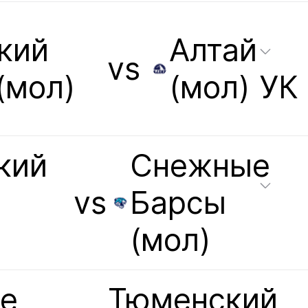
кий
Алтай
vs
(мол)
(мол) УК
кий
Снежные
vs
Барсы
(мол)
е
Тюменский