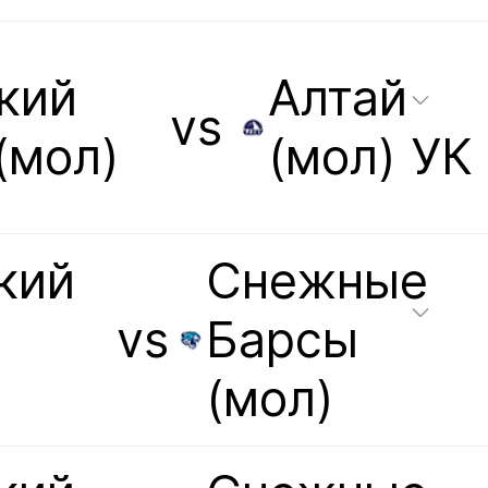
кий
Алтай
vs
(мол)
(мол) УК
кий
Снежные
vs
Барсы
(мол)