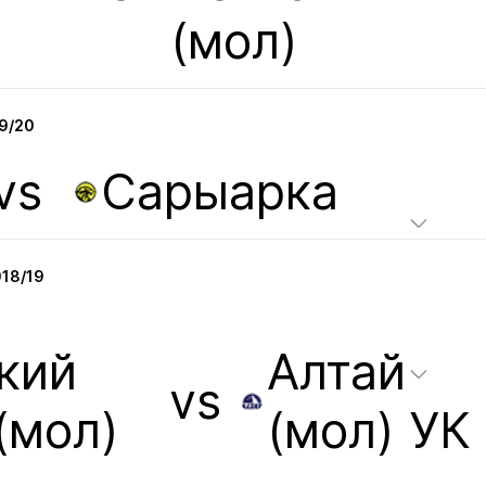
(мол)
9/20
vs
Сарыарка
18/19
кий
Алтай
vs
(мол)
(мол) УК