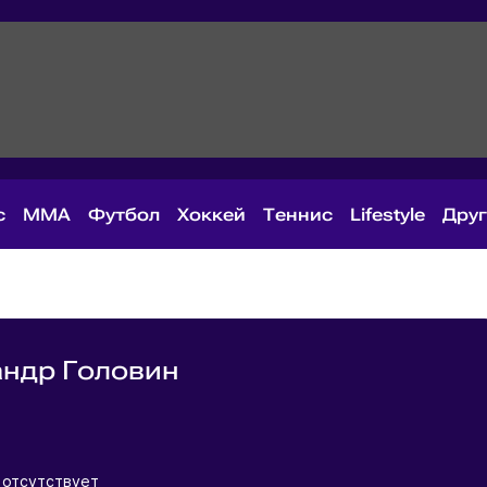
с
MMA
Футбол
Хоккей
Теннис
Lifestyle
Дру
ндр Головин
я
 отсутствует