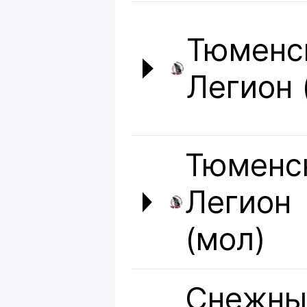
Тюменс
Легион 
Тюменс
Легион
(мол)
Снежны