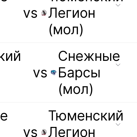
vs
Легион
(мол)
кий
Снежные
vs
Барсы
(мол)
е
Тюменский
vs
Легион