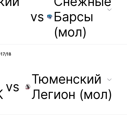
кий
Снежные
vs
Барсы
(мол)
17/18
Тюменский
vs
К
Легион (мол)