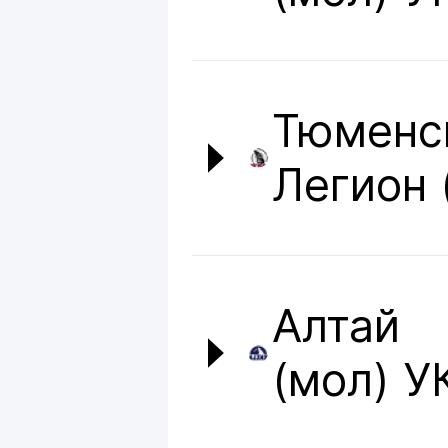
Тюменс
Легион 
Алтай
(мол) У