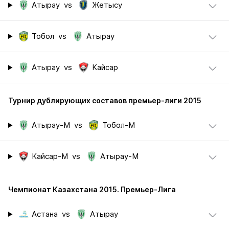
Атырау
vs
Жетысу
Тобол
vs
Атырау
Атырау
vs
Кайсар
Турнир дублирующих составов премьер-лиги 2015
Атырау-М
vs
Тобол-М
Кайсар-М
vs
Атырау-М
Чемпионат Казахстана 2015. Премьер-Лига
Астана
vs
Атырау