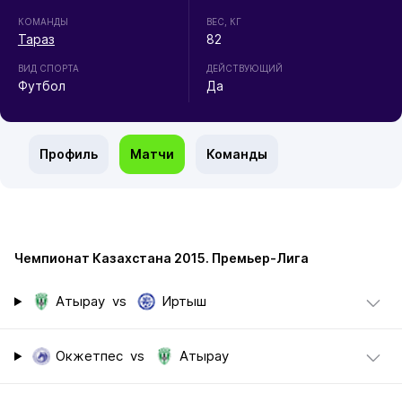
КОМАНДЫ
ВЕС, КГ
Тараз
82
ВИД СПОРТА
ДЕЙСТВУЮЩИЙ
Футбол
Да
Профиль
Матчи
Команды
Чемпионат Казахстана 2015. Премьер-Лига
Атырау
vs
Иртыш
Окжетпес
vs
Атырау