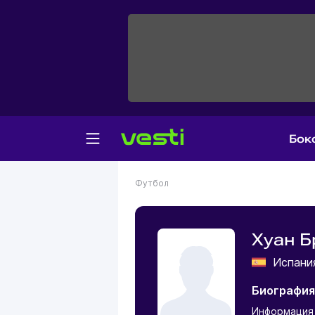
Бок
Футбол
Хуан Б
Испан
Биография
Информация