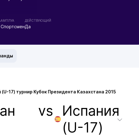
А
АМПЛУА
ДЕЙСТВУЮЩИЙ
Спортсмен
Да
манды
(U-17) турнир Кубок Президента Казахстана 2015
ан
vs
Испания
(U-17)