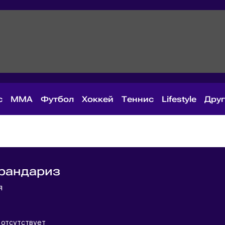
с
MMA
Футбол
Хоккей
Теннис
Lifestyle
Дру
рандариз
ия
 отсутствует