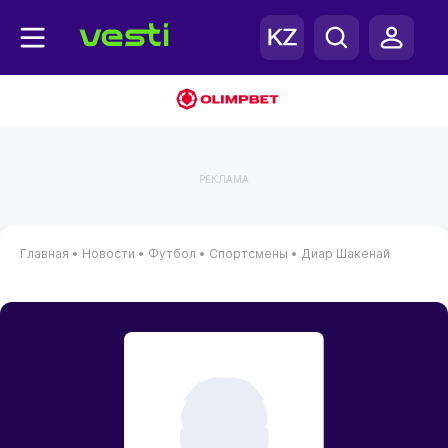
РЕКЛАМА
Главная
•
Новости
•
Футбол
•
Спортсмены
•
Диар Шакенай