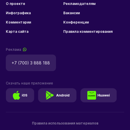
О проекте
Рекламодателям
Инфографика
Вакансии
Комментарии
Конференции
Карта сайта
Правила комментирования
Реклама
+7 (700) 3 888 188
Скачать наше приложение
Правила использования материалов