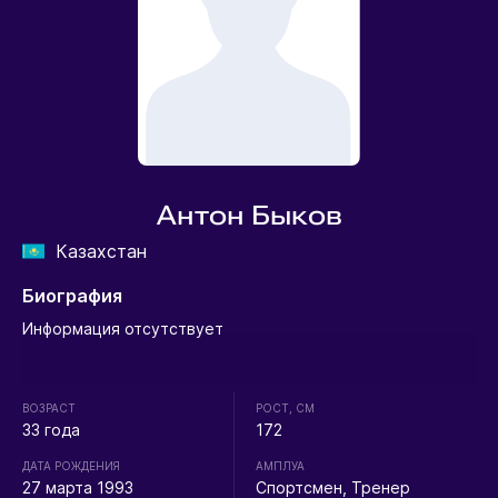
Антон Быков
Казахстан
Биография
Информация отсутствует
ВОЗРАСТ
РОСТ, СМ
33 года
172
ДАТА РОЖДЕНИЯ
АМПЛУА
27 марта 1993
Спортсмен, Тренер