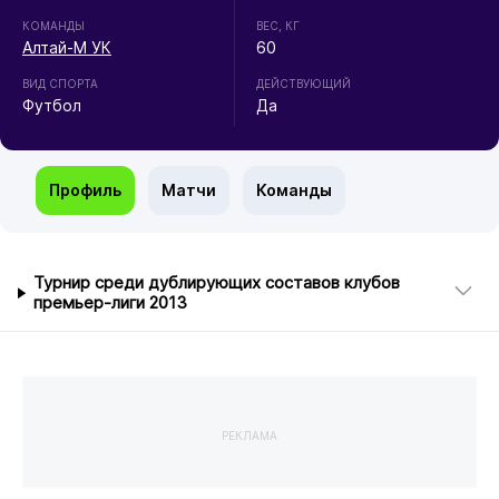
КОМАНДЫ
ВЕС, КГ
Алтай-М УК
60
ВИД СПОРТА
ДЕЙСТВУЮЩИЙ
Футбол
Да
Профиль
Матчи
Команды
Турнир среди дублирующих составов клубов
премьер-лиги 2013
РЕКЛАМА