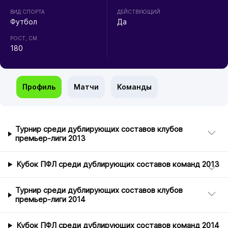
ВИД СПОРТА
ДЕЙСТВУЮЩИЙ
Футбол
Да
РОСТ, СМ
180
Профиль
Матчи
Команды
Турнир среди дублирующих составов клубов
премьер-лиги 2013
Кубок ПФЛ среди дублирующих составов команд 2013
Турнир среди дублирующих составов клубов
премьер-лиги 2014
Кубок ПФЛ среди дублирующих составов команд 2014