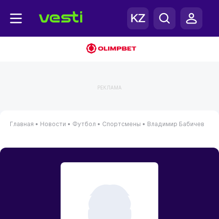
РЕКЛАМА
Главная
•
Новости
•
Футбол
•
Спортсмены
•
Владимир Бабичев