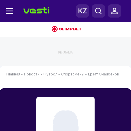
РЕКЛАМА
Главная
•
Новости
•
Футбол
•
Спортсмены
•
Ерзат Онайбеков