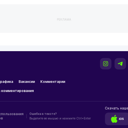
РЕКЛАМА
рафика
Вакансии
Комментарии
 комментирования
Скачать наш
спользования
Ошибка в тексте?
|
ов
Выделите ее мышью и нажмите Ctrl+Enter