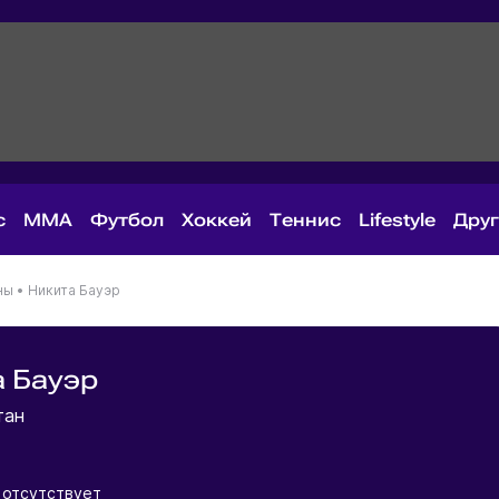
с
MMA
Футбол
Хоккей
Теннис
Lifestyle
Дру
ны
•
Никита Бауэр
 Бауэр
тан
 отсутствует