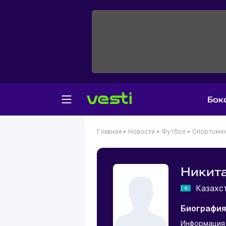
Бок
Главная
•
Новости
•
Футбол
•
Спортсме
Никита
Казахс
Биография
Информация