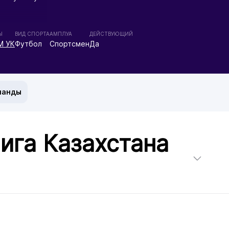
Ы
ВИД СПОРТА
АМПЛУА
ДЕЙСТВУЮЩИЙ
М УК
Футбол
Спортсмен
Да
манды
ига Казахстана