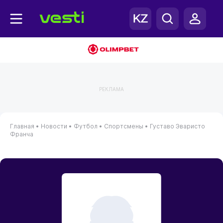
РЕКЛАМА
Главная
•
Новости
•
Футбол
•
Спортсмены
•
Густаво Эваристо
Франча