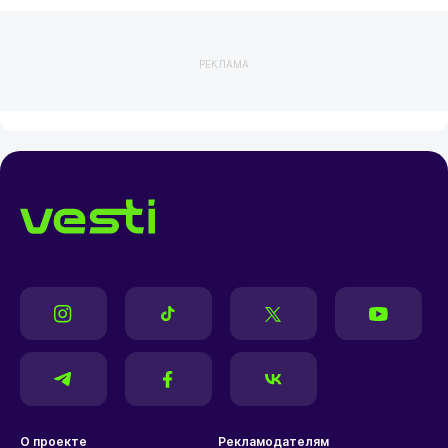
РЕКЛАМА
О проекте
Рекламодателям