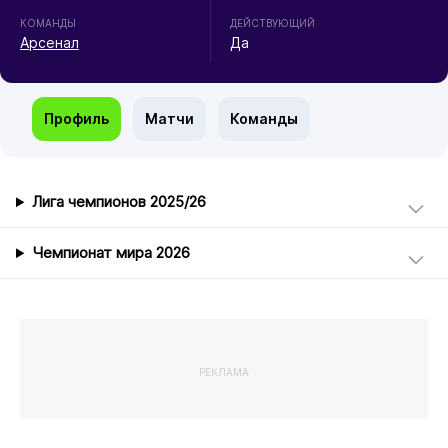
КОМАНДЫ
ДЕЙСТВУЮЩИЙ
Арсенал
Да
Профиль
Матчи
Команды
Лига чемпионов 2025/26
Чемпионат мира 2026
РЕКЛАМА