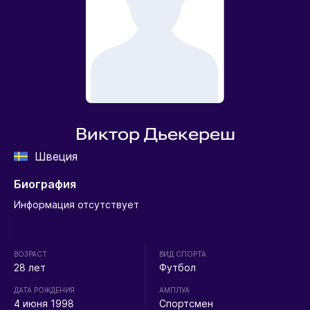
Виктор Дьекереш
Швеция
Биография
Информация отсутствует
ВОЗРАСТ
ВИД СПОРТА
28 лет
Футбол
ДАТА РОЖДЕНИЯ
АМПЛУА
4 июня 1998
Спортсмен