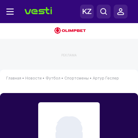
РЕКЛАМА
Главная
•
Новости
•
Футбол
•
Спортсмены
•
Артур Геслер