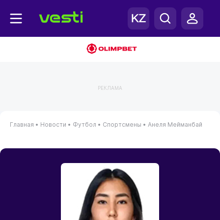
РЕКЛАМА
Главная
•
Новости
•
Футбол
•
Спортсмены
•
Анеля Мейманбай