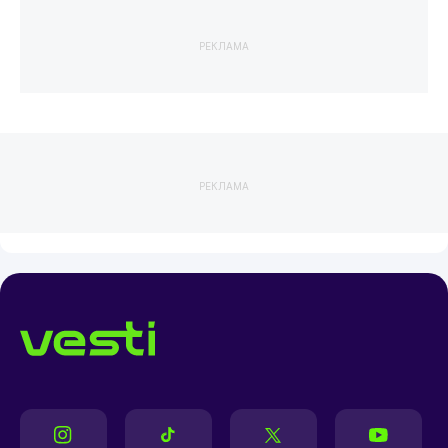
РЕКЛАМА
РЕКЛАМА