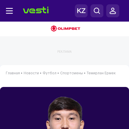
РЕКЛАМА
Главная
•
Новости
•
Футбол
•
Спортсмены
•
Темирлан Ермек