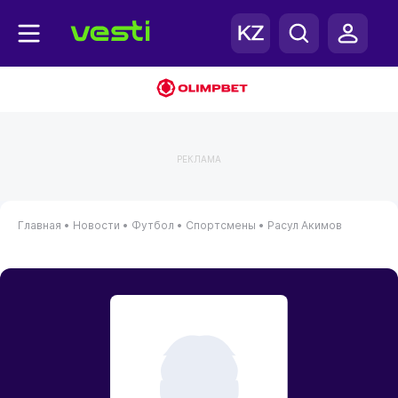
РЕКЛАМА
Главная
•
Новости
•
Футбол
•
Спортсмены
•
Расул Акимов