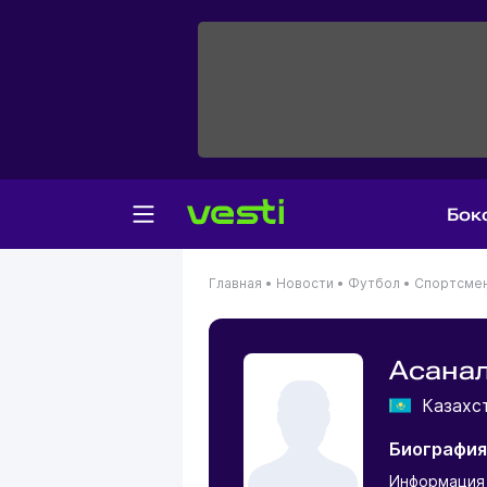
Бок
Главная
•
Новости
•
Футбол
•
Спортсме
Асана
Казахс
Биография
Информация