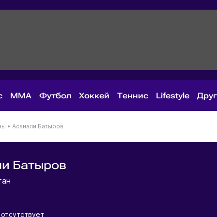
с
MMA
Футбол
Хоккей
Теннис
Lifestyle
Дру
ны
•
Асанали Батыров
ли Батыров
тан
 отсутствует