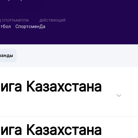
Д СПОРТА
АМПЛУА
ДЕЙСТВУЮЩИЙ
тбол
Спортсмен
Да
манды
ига Казахстана
ига Казахстана