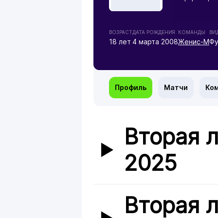
ВОЗРАСТ
ДАТА РОЖДЕНИЯ
КОМАНДЫ
ВИ
18 лет
4 марта 2008
Женис-М
Фу
Профиль
Матчи
Ко
Вторая л
2025
Вторая л