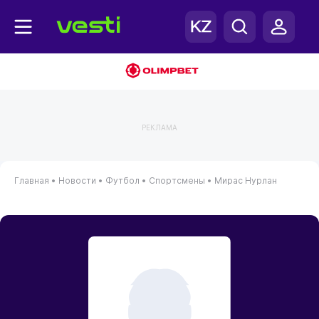
РЕКЛАМА
Главная
•
Новости
•
Футбол
•
Спортсмены
•
Мирас Нурлан