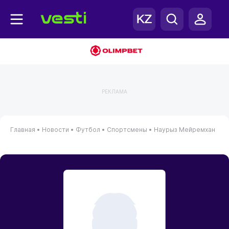
РЕКЛАМА
Главная
•
Новости
•
Футбол
•
Спортсмены
•
Наурыз Мейремхан