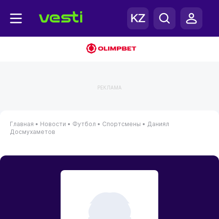
РЕКЛАМА
Главная
•
Новости
•
Футбол
•
Спортсмены
•
Даниял
Досмухаметов