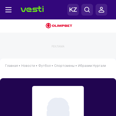
РЕКЛАМА
Главная
•
Новости
•
Футбол
•
Спортсмены
•
Ибрахим Нургали