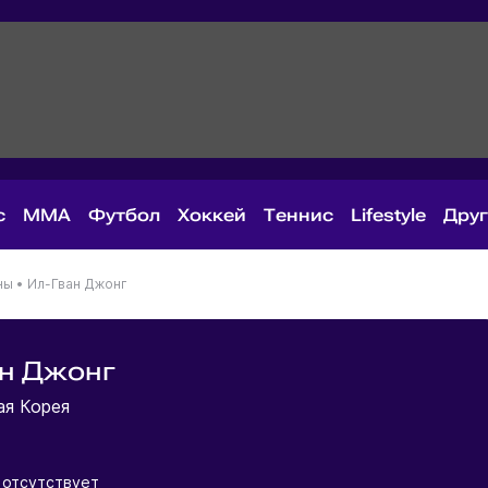
с
MMA
Футбол
Хоккей
Теннис
Lifestyle
Дру
ны
•
Ил-Гван Джонг
ан Джонг
ая Корея
 отсутствует