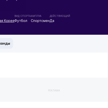
ВИД СПОРТА
АМПЛУА
ДЕЙСТВУЮЩИЙ
ая Корея
Футбол
Спортсмен
Да
манды
РЕКЛАМА