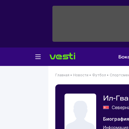
Бок
Главная
•
Новости
•
Футбол
•
Спортсме
Ил-Гв
Северн
Биография
Информация