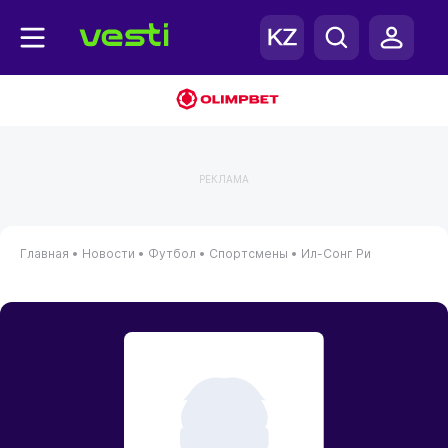
РЕКЛАМА
Главная
•
Новости
•
Футбол
•
Спортсмены
•
Ил-Сонг Ри