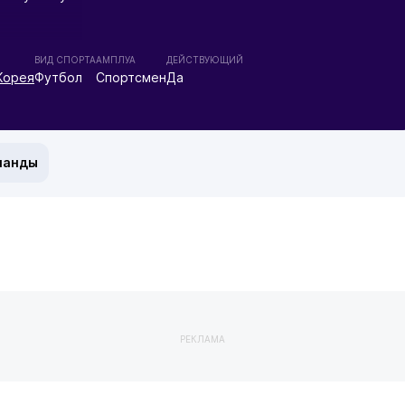
ВИД СПОРТА
АМПЛУА
ДЕЙСТВУЮЩИЙ
Корея
Футбол
Спортсмен
Да
манды
РЕКЛАМА