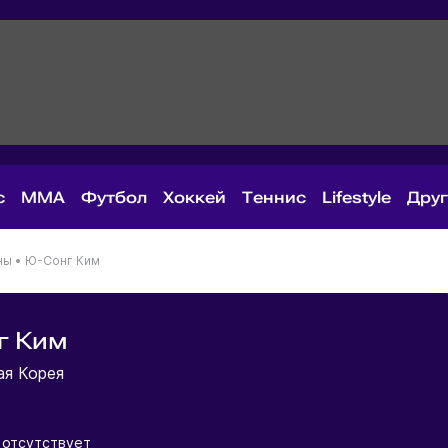
с
MMA
Футбол
Хоккей
Теннис
Lifestyle
Дру
ны
•
Ю-Сонг Ким
г Ким
ая Корея
 отсутствует