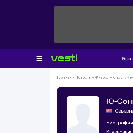
Бок
Главная
•
Новости
•
Футбол
•
Спортсме
Ю-Сон
Северн
Биография
Информация