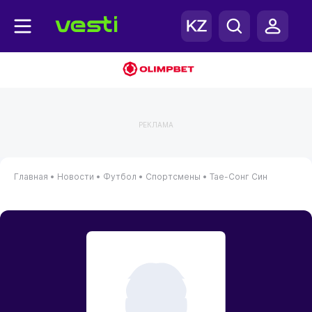
РЕКЛАМА
Главная
•
Новости
•
Футбол
•
Спортсмены
•
Тае-Сонг Син