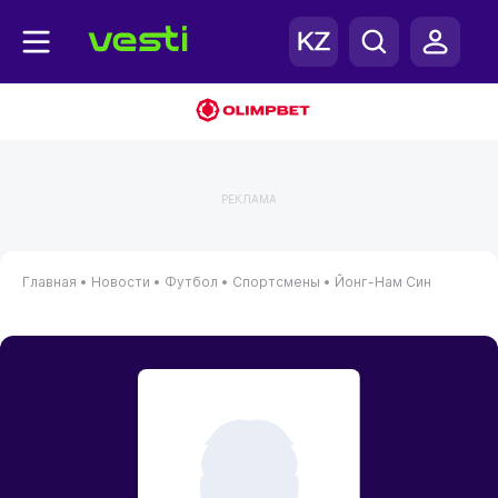
РЕКЛАМА
Главная
•
Новости
•
Футбол
•
Спортсмены
•
Йонг-Нам Син