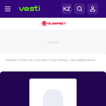
РЕКЛАМА
Главная
•
Новости
•
Хоккей
•
Спортсмены
•
Артемий Кулагин