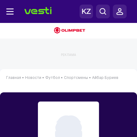
РЕКЛАМА
Главная
•
Новости
•
Футбол
•
Спортсмены
•
Айбар Буриев