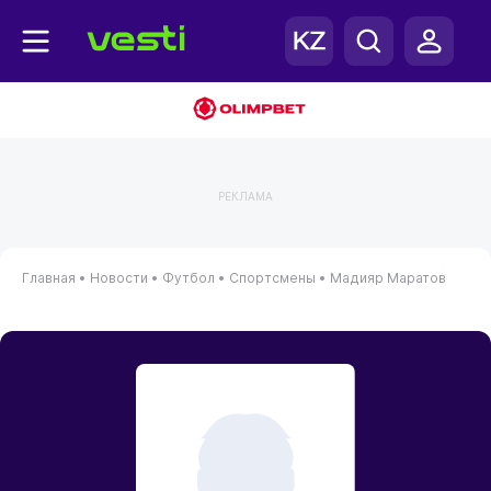
РЕКЛАМА
Главная
•
Новости
•
Футбол
•
Спортсмены
•
Мадияр Маратов