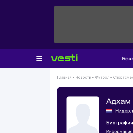
Бок
Главная
•
Новости
•
Футбол
•
Спортсме
Адхам
Нидер
Биография
Информация