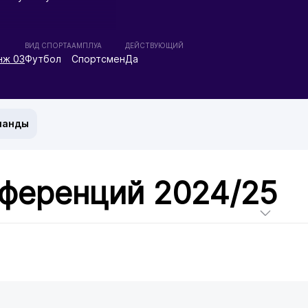
ВИД СПОРТА
АМПЛУА
ДЕЙСТВУЮЩИЙ
нж 03
Футбол
Спортсмен
Да
манды
нференций 2024/25