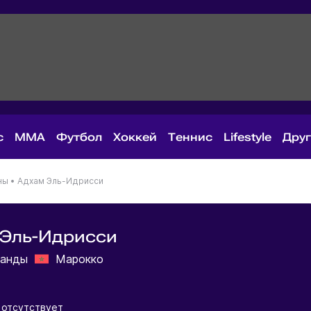
с
MMA
Футбол
Хоккей
Теннис
Lifestyle
Дру
ны
•
Адхам Эль-Идрисси
 Эль-Идрисси
ланды
Марокко
 отсутствует