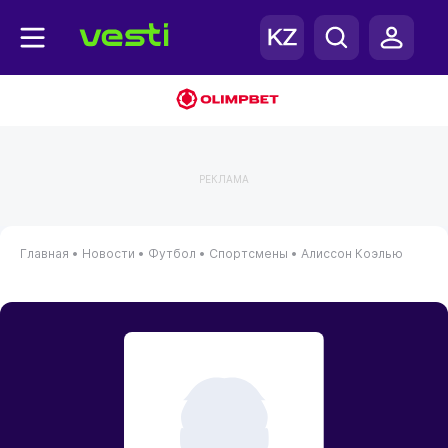
РЕКЛАМА
Главная
•
Новости
•
Футбол
•
Спортсмены
•
Алиссон Коэлью