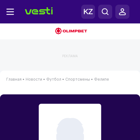
РЕКЛАМА
Главная
•
Новости
•
Футбол
•
Спортсмены
•
Фелипе