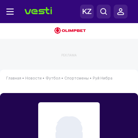
РЕКЛАМА
Главная
•
Новости
•
Футбол
•
Спортсмены
•
Руй Нибра